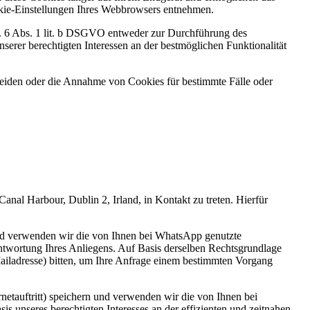
ookie-Einstellungen Ihres Webbrowsers entnehmen.
t. 6 Abs. 1 lit. b DSGVO entweder zur Durchführung des
serer berechtigten Interessen an der bestmöglichen Funktionalität
heiden oder die Annahme von Cookies für bestimmte Fälle oder
al Harbour, Dublin 2, Irland, in Kontakt zu treten. Hierfür
 und verwenden wir die von Ihnen bei WhatsApp genutzte
twortung Ihres Anliegens. Auf Basis derselben Rechtsgrundlage
iladresse) bitten, um Ihre Anfrage einem bestimmten Vorgang
etauftritt) speichern und verwenden wir die von Ihnen bei
 unseres berechtigten Interesses an der effizienten und zeitnahen