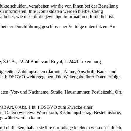
ukte schulden, verarbeiten wir die von Ihnen bei der Bestellung
u informieren. Ihre Kontaktdaten werden hierbei streng
tet, wie dies für die jeweilige Information erforderlich ist.
 bei der Durchführung geschlossener Verträge unterstützen. An
 Cie, S.C.A., 22-24 Boulevard Royal, L-2449 Luxemburg
tgeteilten Zahlungsdaten (darunter Name, Anschrift, Bank- und
lit. b DSGVO weitergegeben. Die Weitergabe Ihrer Daten erfolgt
 Daten (Vor- und Nachname, Straße, Hausnummer, Postleitzahl, Ort,
gemäß Art. 6 Abs. 1 lit. f DSGVO zum Zwecke einer
rer Daten (wie etwa Warenkorb, Rechnungsbetrag, Bestellhistorie,
n gewährt werden kann.
ft einfließen, haben sie ihre Grundlage in einem wissenschaftlich