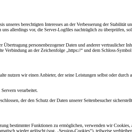
s unseres berechtigten Interesses an der Verbesserung der Stabilität u
 uns allerdings vor, die Server-Logfiles nachträglich zu überprüfen, s
r Übertragung personenbezogener Daten und anderer vertraulicher Inha
te Verbindung an der Zeichenfolge „https://“ und dem Schloss-Symbol 
alte nutzen wir einen Anbieter, der seine Leistungen selbst oder durc
Servern verarbeitet.
chlossen, der den Schutz der Daten unserer Seitenbesucher sicherstellt
tzung bestimmter Funktionen zu ermöglichen, verwenden wir Cookies, al
atisch wieder gelöscht (sog. „Session-Cookies“), teilweise verbleibe