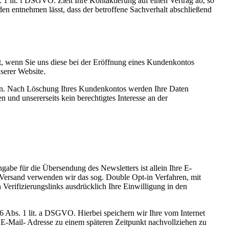
 1 lit. f DSGVO. Zielt Ihre Kontaktierung auf einen Vertrag ab, so
en entnehmen lässt, dass der betroffene Sachverhalt abschließend
, wenn Sie uns diese bei der Eröffnung eines Kundenkontos
serer Website.
lgen. Nach Löschung Ihres Kundenkontos werden Ihre Daten
 und unsererseits kein berechtigtes Interesse an der
abe für die Übersendung des Newsletters ist allein Ihre E-
-Versand verwenden wir das sog. Double Opt-in Verfahren, mit
 Verifizierungslinks ausdrücklich Ihre Einwilligung in den
6 Abs. 1 lit. a DSGVO. Hierbei speichern wir Ihre vom Internet
E-Mail- Adresse zu einem späteren Zeitpunkt nachvollziehen zu