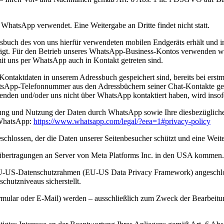
WhatsApp verwendet. Eine Weitergabe an Dritte findet nicht statt.
ssbuch des von uns hierfür verwendeten mobilen Endgeräts erhält und
ägt. Für den Betrieb unseres WhatsApp-Business-Kontos verwenden wir
t uns per WhatsApp auch in Kontakt getreten sind.
 Kontaktdaten in unserem Adressbuch gespeichert sind, bereits bei ers
App-Telefonnummer aus den Adressbüchern seiner Chat-Kontakte gemä
nden und/oder uns nicht über WhatsApp kontaktiert haben, wird insof
ng und Nutzung der Daten durch WhatsApp sowie Ihre diesbezüglichen
 WhatsApp:
https://www.whatsapp.com/legal/?eea=1#privacy-policy
chlossen, der die Daten unserer Seitenbesucher schützt und eine Weite
übertragungen an Server von Meta Platforms Inc. in den USA kommen.
EU-US-Datenschutzrahmen (EU-US Data Privacy Framework) angeschloss
hutzniveaus sicherstellt.
mular oder E-Mail) werden – ausschließlich zum Zweck der Bearbeitu