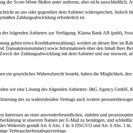
ng der Score-Werte fließen unter anderem, aber nicht ausschließlich, An
achricht an uns oder gegenüber dem Anbieter widersprechen. Jedoch blei
gemäßen Zahlungsabwicklung erforderlich ist.
en des folgenden Anbieters zur Verfügung: Klarna Bank AB (publ), S
eistung gehen (etwa Kreditkartenzahlung), werden an diesen Ihre im Ra
d Transaktionsnummer) sowie Informationen über den Inhalt Ihrer Bes
Zweck der Zahlungsabwicklung mit dem Anbieter und nur insoweit, als si
nen ein gesetzliches Widerrufsrecht besteht, haben die Möglichkeit, de
rwenden wir eine Lösung des folgenden Anbieters: J&G Agency GmbH, 
ifizierung des zu widerrufenden Vertrags auch weitere personenbezog
en Interesses an einer anwenderfreundlichen, stabilen und prozessopt
rklärung in unserem Namen per E-Mail zu bestätigen, und schließlich a
es Widerrufs gemäß Art. 6 Abs. 1 lit. b DSGVO und Art. 6 Abs. 1 lit
htige Verbraucherfernabsatzverträge.