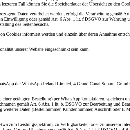
Im letzteren Fall können Sie die Speicherdauer der Übersicht zu den C
bezogene Daten verarbeitet werden, erfolgt die Verarbeitung gemäß Ar
ten Einwilligung oder gemäß Art. 6 Abs. 1 lit. f DSGVO zur Wahrung un
taltung des Seitenbesuchs.
n von Cookies informiert werden und einzeln über deren Annahme entsc
nalität unserer Website eingeschränkt sein kann.
hatsApp der WhatsApp Ireland Limited, 4 Grand Canal Square, Grand Can
ise einer getätigten Bestellung) per WhatsApp kontaktieren, speichern
Nachnamen gemäß Art. 6 Abs. 1 lit. b. DSGVO zur Bearbeitung und Bean
ng weiterer Daten (Bestellnummer, Kundennummer, Anschrift oder E-Ma
wa zum Leistungsspektrum, zu Verfügbarkeiten oder zu unserem Intern
 Ihren Vor- und Nachnamen gemäß Art. 6 Abs. 1 lit. f DSGVO auf Basis