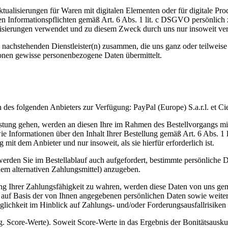
ualisierungen für Waren mit digitalen Elementen oder für digitale Prod
n Informationspflichten gemäß Art. 6 Abs. 1 lit. c DSGVO persönlich z
erungen verwendet und zu diesem Zweck durch uns nur insoweit verarbei
n nachstehenden Dienstleister(n) zusammen, die uns ganz oder teilweise
onen gewisse personenbezogene Daten übermittelt.
n des folgenden Anbieters zur Verfügung: PayPal (Europe) S.a.r.l. et
eistung gehen, werden an diesen Ihre im Rahmen des Bestellvorgangs mi
Informationen über den Inhalt Ihrer Bestellung gemäß Art. 6 Abs. 1 
it dem Anbieter und nur insoweit, als sie hierfür erforderlich ist.
 werden Sie im Bestellablauf auch aufgefordert, bestimmte persönliche
em alternativen Zahlungsmittel) anzugeben.
llung Ihrer Zahlungsfähigkeit zu wahren, werden diese Daten von uns 
ft auf Basis der von Ihnen angegebenen persönlichen Daten sowie weite
lichkeit im Hinblick auf Zahlungs- und/oder Forderungsausfallrisike
. Score-Werte). Soweit Score-Werte in das Ergebnis der Bonitätsauskun