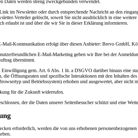
en Daten werden streng zweckgebunden verwendet.
Link im Newsletter oder durch entsprechende Nachricht an den eingang
ter-Verteiler gelöscht, soweit Sie nicht ausdrücklich in eine weitere
erlaubt ist und über die wir Sie in dieser Erklärung informieren.
 E-Mail-Kommunikation erfolgt über diesen Anbieter: Brevo GmbH, Köp
d nutzerfreundlichen E-Mail-Marketing geben wir Ihre bei der Anmeldun
Auftrag übernimmt.
hen Einwilligung gem. Art. 6 Abs. 1 lit. a DSGVO darüber hinaus eine 
, die Öffnungsraten und spezifische Interaktionen mit den Inhalten d
 Browsertyp und Betriebssystem) erhoben und ausgewertet, aber nicht
kung für die Zukunft widerrufen.
chlossen, der die Daten unserer Seitenbesucher schützt und eine Weite
lung
ecken erforderlich, werden die von uns erhobenen personenbezogenen 
geben.