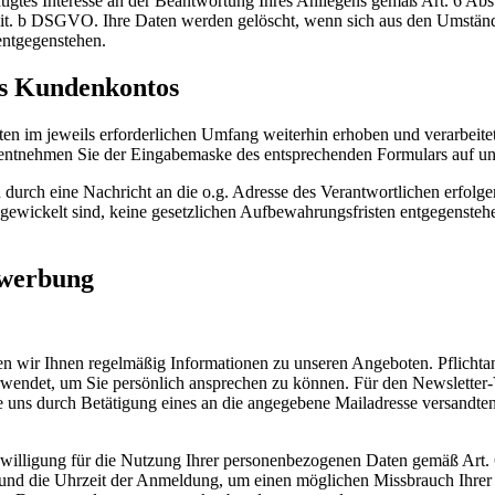
htigtes Interesse an der Beantwortung Ihres Anliegens gemäß Art. 6 Abs.
 1 lit. b DSGVO. Ihre Daten werden gelöscht, wenn sich aus den Umständ
entgegenstehen.
es Kundenkontos
 im jeweils erforderlichen Umfang weiterhin erhoben und verarbeitet
, entnehmen Sie der Eingabemaske des entsprechenden Formulars auf un
 durch eine Nachricht an die o.g. Adresse des Verantwortlichen erfo
bgewickelt sind, keine gesetzlichen Aufbewahrungsfristen entgegenstehen
twerbung
 wir Ihnen regelmäßig Informationen zu unseren Angeboten. Pflichtang
verwendet, um Sie persönlich ansprechen zu können. Für den Newsletter
ie uns durch Betätigung eines an die angegebene Mailadresse versandten
Einwilligung für die Nutzung Ihrer personenbezogenen Daten gemäß Art. 
und die Uhrzeit der Anmeldung, um einen möglichen Missbrauch Ihrer 