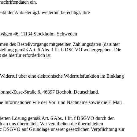
schriftendaten ein.
bt der Anbieter ggf. weiterhin berechtigt, Ihre
veavägen 46, 11134 Stockholm, Schweden
hmen des Bestellvorgangs mitgeteilten Zahlungsdaten (darunter
tellung gemäß Art. 6 Abs. 1 lit. b DSGVO weitergegeben. Die
e hierfür erforderlich ist.
n Widerruf über eine elektronische Widerrufsfunktion im Einklang
Konrad-Zuse-Straße 6, 46397 Bocholt, Deutschland.
ene Informationen wie der Vor- und Nachname sowie die E-Mail-
imierten Lösung gemäß Art. 6 Abs. 1 lit. f DSGVO durch den
n uns übermittelt. Wir verarbeiten die übermittelten
. c DSGVO auf Grundlage unserer gesetzlichen Verpflichtung zur