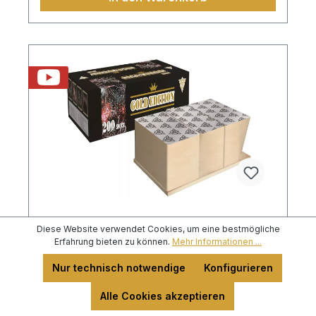
Diese Website verwendet Cookies, um eine bestmögliche
SRPYRO Gold Edition 200 Schuss,
Erfahrung bieten zu können.
Mehr Informationen ...
Mega Feuerwerksverbund
Nur technisch notwendige
Konfigurieren
Alle Cookies akzeptieren