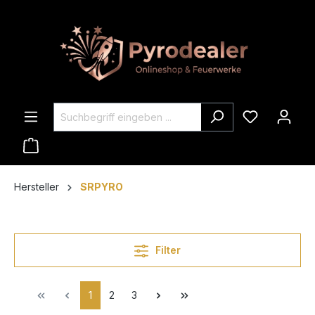
Hersteller
SRPYRO
Filter
1
2
3